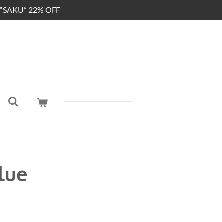
“SAKU” 22% OFF
lue