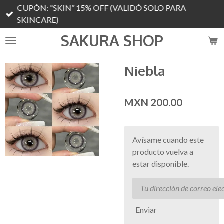
CUPÓN: “SKIN” 15% OFF (VALIDÓ SOLO PARA
Ir
SKINCARE)
al
contenido
SAKURA SHOP
principal
Niebla
MXN 200.00
Avísame cuando este
producto vuelva a
estar disponible.
Enviar