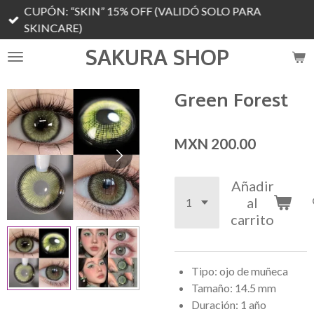
CUPÓN: “SKIN” 15% OFF (VALIDÓ SOLO PARA
Ir
SKINCARE)
al
contenido
SAKURA SHOP
principal
Green Forest
MXN 200.00
Añadir
al
carrito
Tipo: ojo de muñeca
Tamaño: 14.5 mm
Duración: 1 año