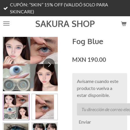
CUPÓN: “SKIN” 15% OFF (VALIDÓ SOLO PARA
Ir
SKINCARE)
al
contenido
SAKURA SHOP
principal
Fog Blue
MXN 190.00
Avísame cuando este
producto vuelva a
estar disponible.
Enviar