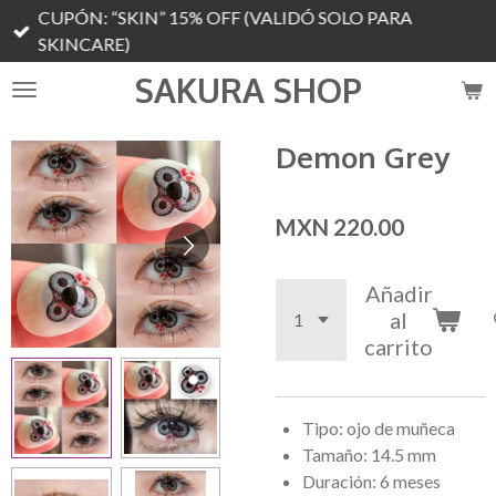
CUPÓN: “SKIN” 15% OFF (VALIDÓ SOLO PARA
Ir
SKINCARE)
al
contenido
SAKURA SHOP
principal
Demon Grey
MXN 220.00
Añadir
al
carrito
Tipo: ojo de muñeca
Tamaño: 14.5 mm
Duración: 6 meses